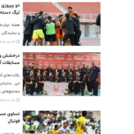
دو پیروزی
لیگ دسته ا
هفته دوازده
و نمایندگان 
۴۰۴-۰۸-۲۴ ۱۲:۱۵
درخشش ور
مسابقات آ
این سازمان،
مجتمع‌های م
۱۴۰۴-۰۸-۱۷ ۱۱:۳۰
تساوی مس 
فوتبال
در چارچوب ه