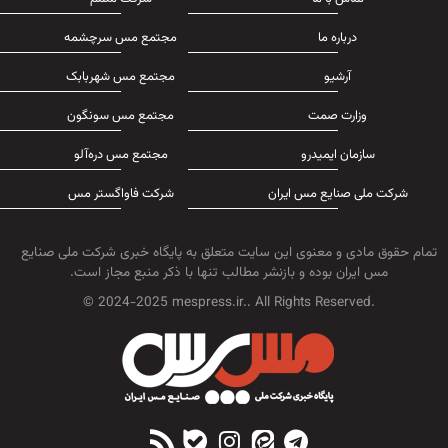
درباره ما
مجتمع مس سرچشمه
آرشیو
مجتمع مس شهربابک
وزارت صمت
مجتمع مس سونگون
سازمان ایمیدرو
مجتمع مس دره‌آلو
شرکت ملی صنایع مس ایران
شرکت فاواگستر مس
تمام حقوق مادی و معنوی این سایت متعلق به پایگاه خبری شرکت ملی صنایع
مس ایران بوده و بازنشر مطالب تنها با ذکر منبع مجاز است.
© 2024-2025 mespress.ir.. All Rights Reserved.