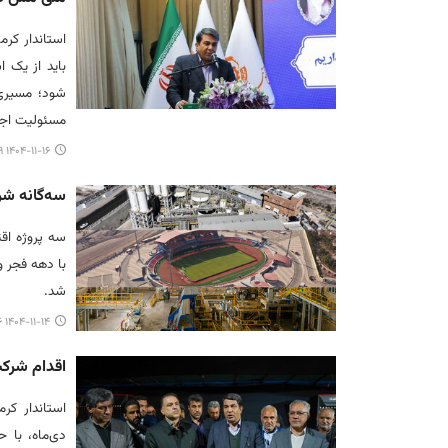
استاندار کر
باید از یک 
شود؛ مسیری 
مسئولیت اج
۱۴۰۴-۱۱-۱۶ ۱۸:۲۹
سه‌گانه شر
سه پروژه اق
با دهه فجر 
شد.
۱۴۰۴-۱۱-۱۴ ۱۸:۰۶
اقدام شرک
استاندار کر
دی‌ماه، با 