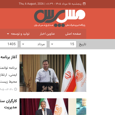
پنجشنبه ۱۵ مرداد ۱۴۰۵ - ۰۸:۳۹
|
Thu, 6 August, 2026
صفحه اصلی
عناوین اخبار
تولید و توسعه
تاریخ
15
مرداد
1405
آغاز برنامه توانمن
ایمنی، ارتق
محیط زیست 
۴۰۵-۰۳-۳۰ ۰۸:۴۲
کارگران ستو
مدیریت