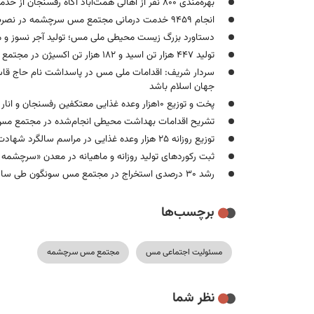
بهره‌مندی ۸۰۰‌ نفر از اهالی همت‌آباد آگاه رفسنجان از خدمات درمانی مجتمع مس سرچشمه
انجام ۹۴۵۹‌ خدمت درمانی مجتمع مس سرچشمه در نصرت‌آباد زاهدان
دستاورد بزرگ زیست محیطی ملی مس؛ تولید آجر نسوز و م
تولید ۴۴۷ هزار تن اسید و ۱۸۲‌ هزار تن اکسیژن در مجتمع مس سرچشمه رفسنجان
سردار شریف: اقدامات ملی مس در پاسداشت نام حاج قاسم 
جهان اسلام باشد
پخت و توزیع ۱۰هزار وعده غذایی معتکفین رفسنجان و انار در موکب شهدای صنعت مس
تشریح اقدامات بهداشت‌ محیطی انجام‌شده در مجتمع 
توزیع روزانه ۲۵ هزار وعده غذایی در مراسم سالگرد شهادت حاج قاسم سلیمانی/ارائه ۲ هزار خدمت درمانی
ثبت رکوردهای تولید روزانه و ماهیانه در معدن «سرچشمه
رشد ۳۰ درصدی استخراج در مجتمع مس سونگون طی سال ۱۴۰۳
برچسب‌ها
مسئولیت اجتماعی مس
مجتمع مس سرچشمه
نظر شما