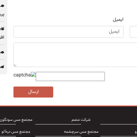
پرو
ایمیل
کاه
افز
مس 
اصل
ارسال
شرکت متمم
مجتمع مس سونگون
و
مجتمع مس سرچشمه
مجتمع مس دره‌آلو