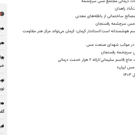
صالح ساختمانی از باطله‌های معدنی
مجله
هوشمندانه است/استاندار کرمان: کرمان می‌تواند مرکز هنر مقاومت
سو
مس سرچشمه رفسنجان
پیا
خبر
 مس ایران»
توس
نوی
مدی
گف
قیمت فل