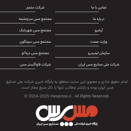
تماس با ما
شرکت متمم
درباره ما
مجتمع مس سرچشمه
آرشیو
مجتمع مس شهربابک
وزارت صمت
مجتمع مس سونگون
سازمان ایمیدرو
مجتمع مس دره‌آلو
شرکت ملی صنایع مس ایران
شرکت فاواگستر مس
تمام حقوق مادی و معنوی این سایت متعلق به پایگاه خبری شرکت ملی صنایع
مس ایران بوده و بازنشر مطالب تنها با ذکر منبع مجاز است.
© 2024-2025 mespress.ir.. All Rights Reserved.