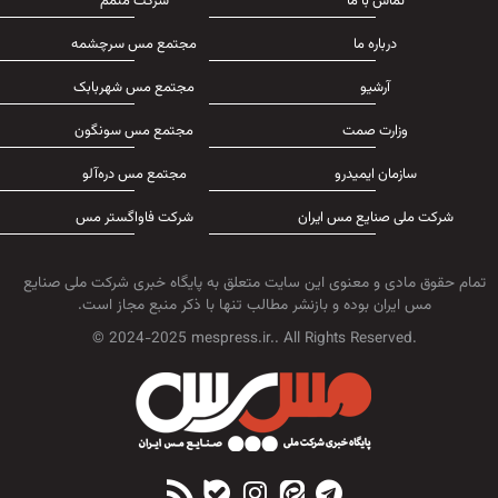
تماس با ما
شرکت متمم
درباره ما
مجتمع مس سرچشمه
آرشیو
مجتمع مس شهربابک
وزارت صمت
مجتمع مس سونگون
سازمان ایمیدرو
مجتمع مس دره‌آلو
شرکت ملی صنایع مس ایران
شرکت فاواگستر مس
تمام حقوق مادی و معنوی این سایت متعلق به پایگاه خبری شرکت ملی صنایع
مس ایران بوده و بازنشر مطالب تنها با ذکر منبع مجاز است.
© 2024-2025 mespress.ir.. All Rights Reserved.