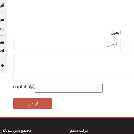
قیمت فل
پرو
ایمیل
کاه
افز
مس 
ارسال
شرکت متمم
مجتمع مس سونگون