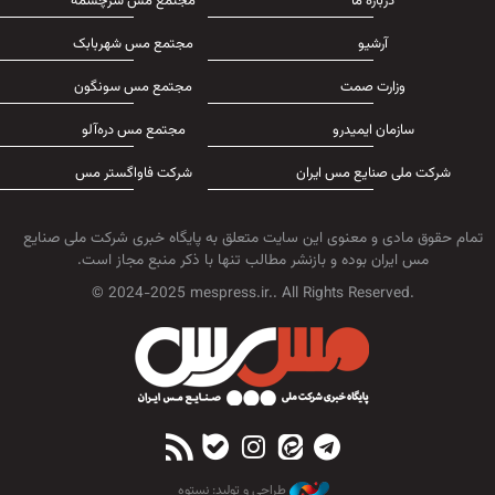
درباره ما
مجتمع مس سرچشمه
آرشیو
مجتمع مس شهربابک
وزارت صمت
مجتمع مس سونگون
سازمان ایمیدرو
مجتمع مس دره‌آلو
شرکت ملی صنایع مس ایران
شرکت فاواگستر مس
تمام حقوق مادی و معنوی این سایت متعلق به پایگاه خبری شرکت ملی صنایع
مس ایران بوده و بازنشر مطالب تنها با ذکر منبع مجاز است.
© 2024-2025 mespress.ir.. All Rights Reserved.
طراحی و تولید: نستوه