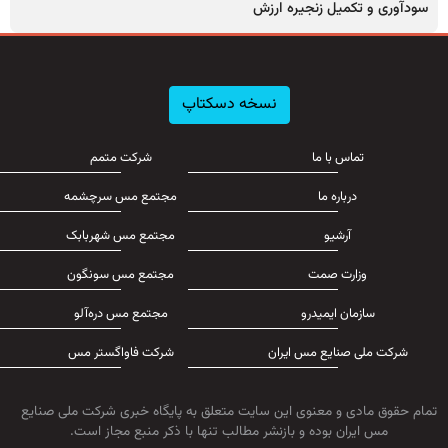
سودآوری و تکمیل زنجیره ارزش
نسخه دسکتاپ
تماس با ما
شرکت متمم
درباره ما
مجتمع مس سرچشمه
آرشیو
مجتمع مس شهربابک
وزارت صمت
مجتمع مس سونگون
سازمان ایمیدرو
مجتمع مس دره‌آلو
شرکت ملی صنایع مس ایران
شرکت فاواگستر مس
تمام حقوق مادی و معنوی این سایت متعلق به پایگاه خبری شرکت ملی صنایع
مس ایران بوده و بازنشر مطالب تنها با ذکر منبع مجاز است.