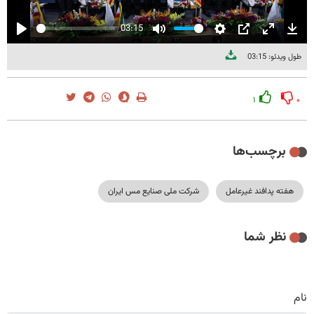
03:15
Play
Mute
Settings
PIP
Enter
Dow
طول ویدئو: 03:15
fullscree
۱
۰
برچسب‌ها
هفته پدافند غیرعامل
شرکت ملی صنایع مس ایران
نظر شما
نام