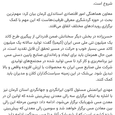
شروع است.
معاون هماهنگی امور اقتصادی استانداری کرمان‌ بیان کرد: مهم‌ترین
بحث در حوزه گردشگری معرفی ظرفیت‌هاست که این مهم با کمک
برگزاری رویدادهای مختلف اتفاق می‌افتد.
حسن‌زاده در بخش دیگر سخنانش ضمن قدردانی از پیگیری طرح کاتد
یک میلیون تنی ملی مس ایران (کیمیا) گفت: تولید سالانه یک میلیون
کاتد مس بسیار خوب و حرکت در مسیر تحقق آن قابل تقدید است، در
عین حال همزمان باید برای ایجاد و راه‌اندازی صنایع پایین دستی مس
نیز برنامه‌ریزی و کار کرد تا مس تولید شده در مجتمع‌های تولیدی
شرکت ملی صنایع مس ایران به محصولات با ارزش افزوده واقعی و بالا
تبدیل شود. بی‌شک در این زمینه سیاست‌گذاران کلان و مدیران باید
کمک کنند.
مهدی ایرانمنش‌ مسئول کانون ایرانگردی و جهانگردی استان کرمان نیز
با اشاره به اینکه برگزاری سه رالی معدنی پیش‌بینی شده‌ که اولین آن در
معدن مس شهربابک برگزار می‌شود، ادامه داد: دومین مرحله این رالی
بین معادن مس برگزار خواهد شد و سومین رالی معدنی که پیش‌بینی
شده کشوری است که از شهربابک آغاز و تا مس سونگون ادامه دارد.