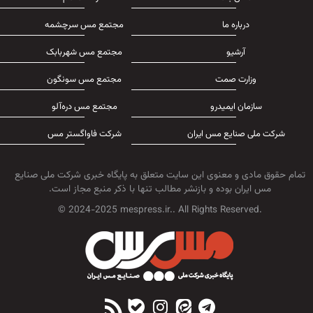
درباره ما
مجتمع مس سرچشمه
آرشیو
مجتمع مس شهربابک
وزارت صمت
مجتمع مس سونگون
سازمان ایمیدرو
مجتمع مس دره‌آلو
شرکت ملی صنایع مس ایران
شرکت فاواگستر مس
تمام حقوق مادی و معنوی این سایت متعلق به پایگاه خبری شرکت ملی صنایع
مس ایران بوده و بازنشر مطالب تنها با ذکر منبع مجاز است.
© 2024-2025 mespress.ir.. All Rights Reserved.