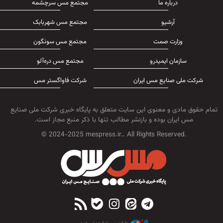
درباره ما
مجتمع مس سرچشمه
آرشیو
مجتمع مس شهربابک
وزارت صمت
مجتمع مس سونگون
سازمان ایمیدرو
مجتمع مس دره‌آلو
شرکت ملی صنایع مس ایران
شرکت فاواگستر مس
تمام حقوق مادی و معنوی این سایت متعلق به پایگاه خبری شرکت ملی صنایع
مس ایران بوده و بازنشر مطالب تنها با ذکر منبع مجاز است.
© 2024-2025 mespress.ir.. All Rights Reserved.