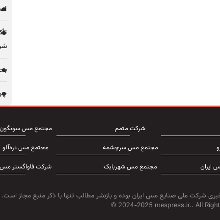
اصل
تأک
شرک
بحر
چرا 
شرکت متمم
مجتمع مس سونگون
و
مجتمع مس سرچشمه
مجتمع مس دره‌آلو
 ایران
مجتمع مس شهربابک
شرکت فاواگستر مس
بری شرکت ملی صنایع مس ایران بوده و بازنشر مطالب تنها با ذکر منبع مجاز است.
© 2024-2025 mespress.ir.. All Right