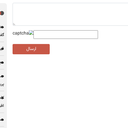
مدی
گف
ارسال
قیمت فل
مجله
پرو
کاه
افز
مس 