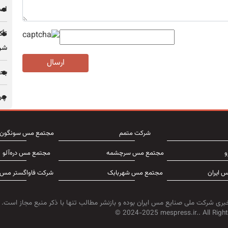
اصل
تأک
شرک
ارسال
بحر
چرا 
شرکت متمم
مجتمع مس سونگون
و
مجتمع مس سرچشمه
مجتمع مس دره‌آلو
 ایران
مجتمع مس شهربابک
شرکت فاواگستر مس
بری شرکت ملی صنایع مس ایران بوده و بازنشر مطالب تنها با ذکر منبع مجاز است.
© 2024-2025 mespress.ir.. All Right