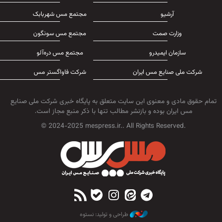
آرشیو
مجتمع مس شهربابک
وزارت صمت
مجتمع مس سونگون
سازمان ایمیدرو
مجتمع مس دره‌آلو
شرکت ملی صنایع مس ایران
شرکت فاواگستر مس
تمام حقوق مادی و معنوی این سایت متعلق به پایگاه خبری شرکت ملی صنایع
مس ایران بوده و بازنشر مطالب تنها با ذکر منبع مجاز است.
© 2024-2025 mespress.ir.. All Rights Reserved.
طراحی و تولید: نستوه