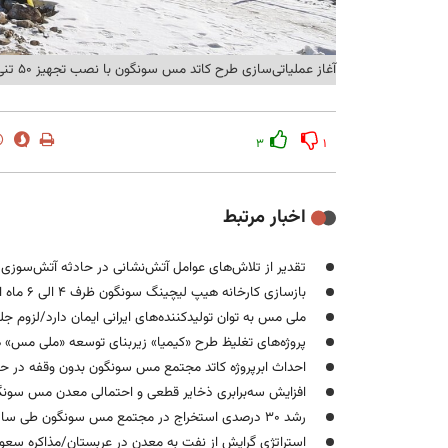
آغاز عملیاتی‌سازی طرح کاتد مس سونگون با نصب تجهیز ۵۰ تنی ادژوربر
۳
۱
اخبار مرتبط
تقدیر از تلاش‌های عوامل آتش‌نشانی در حادثه آتش‌سو
بازسازی کارخانه هیپ لیچینگ سونگون ظرف ۴ الی ۶ ماه انجام می‌شود
ملی مس به توان تولیدکننده‌های ایرانی ایمان دارد/لزوم جل
پروژه‌های تغلیظ طرح «کیمیا» زیربنای توسعه «ملی مس» 
احداث ابرپروژه کاتد مجتمع مس سونگون بدون وقفه در 
افزایش سه‌برابری ذخایر قطعی و احتمالی معدن مس سون
رشد ۳۰ درصدی استخراج در مجتمع مس سونگون طی سال ۱۴۰۳
استراتژی گرایش از نفت به معدن در عربستان/مذاکره سعو