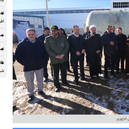
کاه
افز
مس 
اصل
تأک
شرک