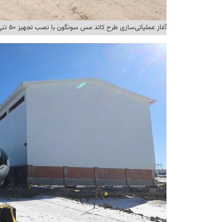
آغاز عملیاتی‌سازی طرح کاتد مس سونگون با نصب تجهیز ۵۰ تنی ادژوربر