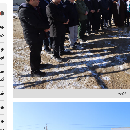
پیا
خبر
توس
نوی
مدی
گف
قیمت فل
مجله
پرو