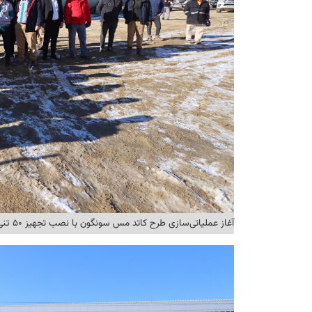
آغاز عملیاتی‌سازی طرح کاتد مس سونگون با نصب تجهیز ۵۰ تنی ادژوربر