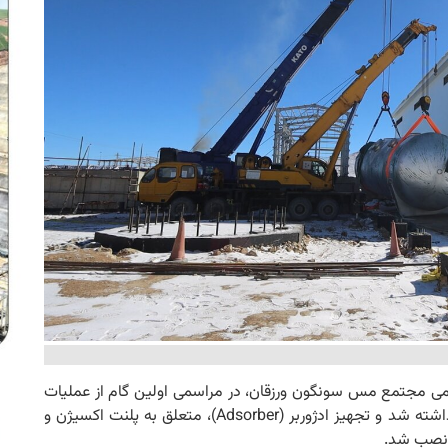
ومی مجتمع مس سونگون ورزقان، در مراسمی اولین گام از عملیات
نصب تجهیزات طرح کاتد مس سونگون با موفقیت برداشته شد و تجهیز ادژوربر (Adsorber)، متعلق به پلنت اکسیژن و