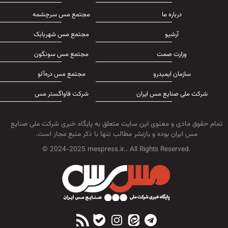
درباره ما
مجتمع مس سرچشمه
آرشیو
مجتمع مس شهربابک
وزارت صمت
مجتمع مس سونگون
سازمان ایمیدرو
مجتمع مس دره‌آلو
شرکت ملی صنایع مس ایران
شرکت فاواگستر مس
تمام حقوق مادی و معنوی این سایت متعلق به پایگاه خبری شرکت ملی صنایع
مس ایران بوده و بازنشر مطالب تنها با ذکر منبع مجاز است.
© 2024-2025 mespress.ir.. All Rights Reserved.