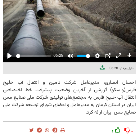
06:28
Play
Mute
Settings
PIP
Enter
Dow
طول ویدئو: 06:28
fullscree
احسان انصاری، مدیرعامل شرکت تامین و انتقال آب خلیج
فارس(واسکو) گزارشی از آخرین وضعیت پیشرفت خط اختصاصی
انتقال آب خلیج فارس به مجتمع‌های تولیدی شرکت ملی صنایع مس
ایران در استان کرمان به مدیرعامل و اعضای شورای توسعه شرکت ملی
صنایع مس ایران ارائه کرد.
۱
۰