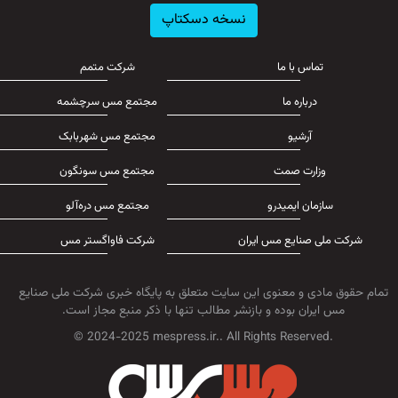
نسخه دسکتاپ
تماس با ما
شرکت متمم
درباره ما
مجتمع مس سرچشمه
آرشیو
مجتمع مس شهربابک
وزارت صمت
مجتمع مس سونگون
سازمان ایمیدرو
مجتمع مس دره‌آلو
شرکت ملی صنایع مس ایران
شرکت فاواگستر مس
تمام حقوق مادی و معنوی این سایت متعلق به پایگاه خبری شرکت ملی صنایع
مس ایران بوده و بازنشر مطالب تنها با ذکر منبع مجاز است.
© 2024-2025 mespress.ir.. All Rights Reserved.