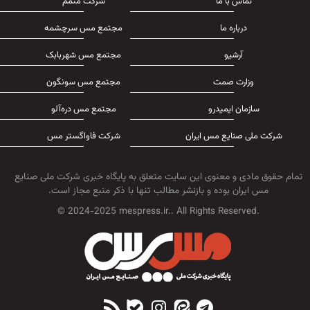
تماس با ما
شرکت متمم
درباره ما
مجتمع مس سرچشمه
آرشیو
مجتمع مس شهربابک
وزارت صمت
مجتمع مس سونگون
سازمان ایمیدرو
مجتمع مس دره‌آلو
شرکت ملی صنایع مس ایران
شرکت فاواگستر مس
تمام حقوق مادی و معنوی این سایت متعلق به پایگاه خبری شرکت ملی صنایع
مس ایران بوده و بازنشر مطالب تنها با ذکر منبع مجاز است.
© 2024-2025 mespress.ir.. All Rights Reserved.