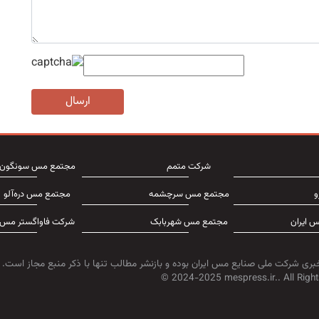
ارسال
شرکت متمم
مجتمع مس سونگون
و
مجتمع مس سرچشمه
مجتمع مس دره‌آلو
 ایران
مجتمع مس شهربابک
شرکت فاواگستر مس
بری شرکت ملی صنایع مس ایران بوده و بازنشر مطالب تنها با ذکر منبع مجاز است.
© 2024-2025 mespress.ir.. All Right