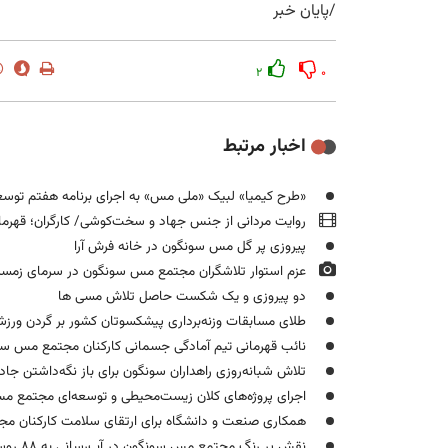
/پایان خبر
۲
۰
اخبار مرتبط
«طرح کیمیا» لبیک «ملی مس» به اجرای برنامه هفتم توسعه است/ تعریف و اجرای ۷۰ پ
روایت مردانی از جنس جهاد و سخت‌کوشی/ کارگران؛ قهرما
پیروزی پر گل مس سونگون در خانه فرش آرا
عزم استوار تلاشگران مجتمع مس سونگون در سرمای زمستان برای تحقق طر
دو پیروزی و یک شکست حاصل تلاش مسی ها
طلای مسابقات وزنه‌برداری پیشکسوتان کشور بر گردن ور
نائب‌ قهرمانی تیم آمادگی جسمانی کارکنان مجتمع مس س
تلاش شبانه‌روزی راهداران سونگون برای باز نگه‌داشتن جا
اجرای پروژه‌های کلان زیست‌محیطی و توسعه‌ای مجتمع مس
همکاری صنعت و دانشگاه برای ارتقای سلامت کارکنان 
نقش پر رنگ مجتمع مس سونگون در آب‌رسانی به ۸۸ روستای ورزقان