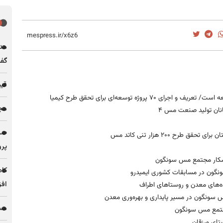
مدی
گف
قیمت فل
روژه توسعه‌ای برای تحقق طرح کیمیا
مجله
نان تولید صنعت مس ۴
ح ۲۰۰ هزار تنی کاتد مس
پرو
زشکار مجتمع مس سونگون
کاه
ونگون در مسابقات کشوری ایمیدرو
افز
ده‌های معدن و روستاهای اطراف
 سونگون در مسیر پایداری و بهره‌وری معدن
مس 
مجتمع مس سونگون