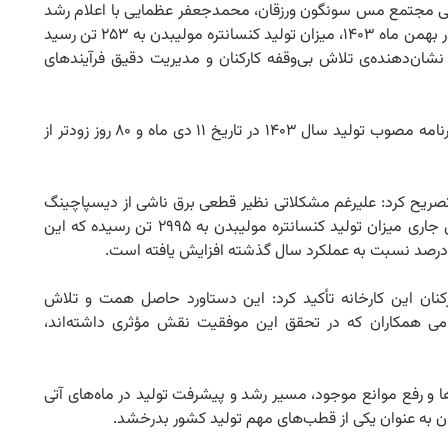
ومی مجتمع مس سونگون ورزقان، محمدجعفر عظمایی با اعلام رشد
چشمگیر تولید کنسانتره مولیبدن در سال جاری گفت: در بهمن ماه ۱۴۰۳، میزان تولید کنسانتره مولیبدن به ۲۵۳ تن رسید
وب بوده و نشان‌دهنده‌ی تلاش بی‌وقفه کارکنان و مدیریت دقیق فرآیندهای
وی افزود: این موفقیت در شرایطی به دست آمده که برنامه مصوب تولید سال ۱۴۰۳ در تاریخ ۱۱ دی ماه و ۸۰ روز زودتر از
تصریح کرد: علیرغم مشکلاتی نظیر قطعی برق ناشی از دیسپاچینگ
استان و انجام عملیات اورهال کارخانه، در ۱۱ ماهه سال جاری میزان تولید کنسانتره مولیبدن به ۲۹۹۵ تن رسیده که این
نان این کارخانه تأکید کرد: این دستاورد حاصل همت و تلاش
می همکاران که در تحقق این موفقیت نقش مؤثری داشته‌اند،
ها و رفع موانع موجود، مسیر رشد و پیشرفت تولید در ماه‌های آتی
به عنوان یکی از قطب‌های مهم تولید کشور بدرخشد.