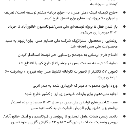
کوه‌های سرچشمه
«طرح کیمیا» لبیک «ملی مس» به اجرای برنامه هفتم توسعه است/ تعریف
و اجرای ۷۰ پروژه توسعه‌ای برای تحقق طرح کیمیا
باز شدن قفل ۵ پروژه توسعه‌ای ملی مس/فلوتاسیون خاتون‌آباد تا خرداد
۱۴۰۴ بهره‌برداری می‌شود
رونمایی از محصول استراتژیک شرکت ملی صنایع مس ایران/رنیوم به سبد
محصولات ملی مس اضافه شد
افتتاح طرح آبرسانی به مجتمع روستایی خبر توسط استاندار کرمان
نمایشگاه توسعه صنعت مس در چشم‌انداز طرح کیمیا افتتاح شد
تحویل ۵۷ کانتینر از تجهیزات کارخانه تغلیظ مس چاه فیروزه / پیشرفت ۶۰
درصدی پروژه
ورود اولین محموله دامپتراک خریداری شده به بندر انزلی
اجازه نمی‌دهیم برای واردات غیرضروری ارز از کشور خارج شود
همه شاخص‌های تولیدی ملی مس در سال ۱۴۰۳ صعودی بوده است/
برنامه‌ریزی دقیق برای افزایش ظرفیت تولید کنسانتره مس
بازدید رئیس هیات عامل ایمیدرو از پروژه‌های فلوتاسیون و آهک خاتون‌آباد/
بررسی وضعیت احداث دو نیروگاه ۱۸۳ و ۴۲ مگاواتی گازی و خودتامین