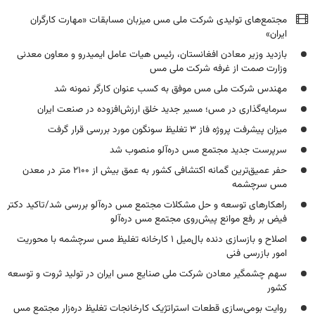
مجتمع‌های تولیدی شرکت ملی مس میزبان مسابقات «مهارت کارگران
ایران»
بازدید وزیر معادن افغانستان، رئیس هیات عامل ایمیدرو و معاون معدنی
وزارت صمت از غرفه شرکت ملی مس
مهندس شرکت ملی مس موفق به کسب عنوان کارگر نمونه شد
سرمایه‌گذاری در مس؛ مسیر جدید خلق ارزش‌افزوده در صنعت ایران
میزان پیشرفت پروژه فاز ۳ تغلیظ سونگون مورد بررسی قرار گرفت
سرپرست جدید مجتمع مس دره‌آلو منصوب شد
حفر عمیق‌ترین گمانه اکتشافی کشور به عمق بیش از ۲۱۰۰ متر در معدن
مس سرچشمه
راهکارهای توسعه و حل مشکلات مجتمع مس دره‌آلو بررسی شد/تاکید دکتر
فیض بر رفع موانع پیش‌روی مجتمع مس دره‌آلو
اصلاح و بازسازی دنده بال‌میل ۱ کارخانه تغلیظ مس سرچشمه با محوریت
امور بازرسی فنی
سهم چشمگیر معادن شرکت ملی صنایع مس ایران در تولید ثروت و توسعه
کشور
روایت بومی‌سازی قطعات استراتژیک کارخانجات تغلیظ دره‌زار مجتمع مس