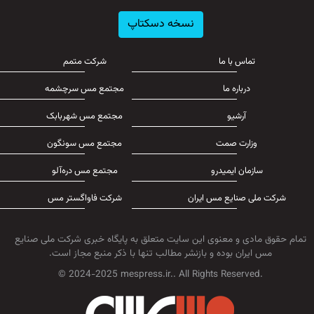
نسخه دسکتاپ
تماس با ما
شرکت متمم
درباره ما
مجتمع مس سرچشمه
آرشیو
مجتمع مس شهربابک
وزارت صمت
مجتمع مس سونگون
سازمان ایمیدرو
مجتمع مس دره‌آلو
شرکت ملی صنایع مس ایران
شرکت فاواگستر مس
تمام حقوق مادی و معنوی این سایت متعلق به پایگاه خبری شرکت ملی صنایع
مس ایران بوده و بازنشر مطالب تنها با ذکر منبع مجاز است.
© 2024-2025 mespress.ir.. All Rights Reserved.