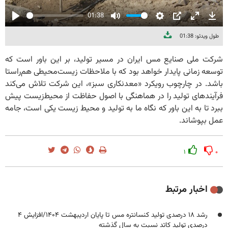
01:38
Play
Mute
Settings
PIP
Enter
Dow
طول ویدئو: 01:38
fullscree
شرکت ملی صنایع مس ایران در مسیر تولید، بر این باور است که
توسعه زمانی پایدار خواهد بود که با ملاحظات زیست‌محیطی هم‌راستا
باشد. در چارچوب رویکرد «معدنکاری سبز»، این شرکت تلاش می‌کند
فرآیندهای تولید را در هماهنگی با اصول حفاظت از محیط‌زیست پیش
ببرد تا به این باور که نگاه ما به تولید و محیط زیست یکی است، جامه
عمل بپوشاند.
۱
۰
اخبار مرتبط
رشد ۱۸ درصدی تولید کنسانتره مس تا پایان اردیبهشت ۱۴۰۴/افزایش ۴
درصدی تولید کاتد نسبت به سال گذشته