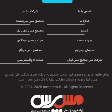
تماس با ما
شرکت متمم
درباره ما
مجتمع مس سرچشمه
آرشیو
مجتمع مس شهربابک
وزارت صمت
مجتمع مس سونگون
سازمان ایمیدرو
مجتمع مس دره‌آلو
شرکت ملی صنایع مس ایران
شرکت فاواگستر مس
تمام حقوق مادی و معنوی این سایت متعلق به پایگاه خبری شرکت ملی صنایع
مس ایران بوده و بازنشر مطالب تنها با ذکر منبع مجاز است.
© 2024-2025 mespress.ir.. All Rights Reserved.