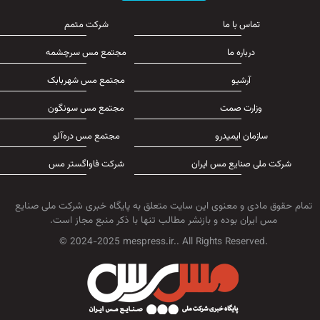
تماس با ما
شرکت متمم
درباره ما
مجتمع مس سرچشمه
آرشیو
مجتمع مس شهربابک
وزارت صمت
مجتمع مس سونگون
سازمان ایمیدرو
مجتمع مس دره‌آلو
شرکت ملی صنایع مس ایران
شرکت فاواگستر مس
تمام حقوق مادی و معنوی این سایت متعلق به پایگاه خبری شرکت ملی صنایع
مس ایران بوده و بازنشر مطالب تنها با ذکر منبع مجاز است.
© 2024-2025 mespress.ir.. All Rights Reserved.