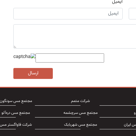
ایمیل
ارسال
شرکت متمم
مجتمع مس سونگون
و
مجتمع مس سرچشمه
مجتمع مس دره‌آلو
 ایران
مجتمع مس شهربابک
شرکت فاواگستر مس