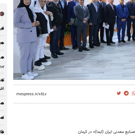
قیمت فل
مجله
پرو
کاه
افز
مس 
اصل
نایع معدنی ایران (ایما)» در کرمان
تأک