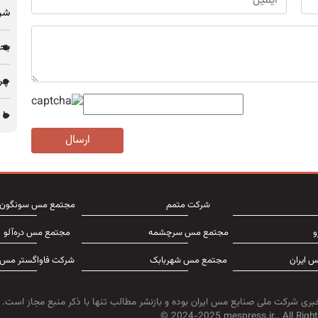
شرک
بحر
چرا 
۱۰ پروژه مس ایران در میان ۵۱ پروژه توسعه‌ای مس جهان
ارسال
شرکت متمم
مجتمع مس سونگون
و
مجتمع مس سرچشمه
مجتمع مس دره‌آلو
 ایران
مجتمع مس شهربابک
شرکت فاواگستر مس
بری شرکت ملی صنایع مس ایران بوده و بازنشر مطالب تنها با ذکر منبع مجاز است.
© 2024-2025 mespress.ir.. All Right