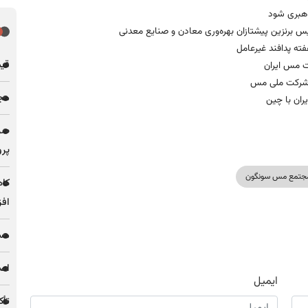
اهبری شود
برنزین پیشتازان بهره‌وری معادن و صنایع معدنی
ه پدافند غیرعامل
قیمت فل
ت مس ایران
نل شرکت ملی مس
مجله
ان با چین
پرو
جتمع مس سونگون
کاه
افز
مس 
اصل
ایمیل
تأک