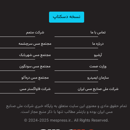
نسخه دسکتاپ
تماس با ما
شرکت متمم
درباره ما
مجتمع مس سرچشمه
آرشیو
مجتمع مس شهربابک
وزارت صمت
مجتمع مس سونگون
سازمان ایمیدرو
مجتمع مس دره‌آلو
شرکت ملی صنایع مس ایران
شرکت فاواگستر مس
تمام حقوق مادی و معنوی این سایت متعلق به پایگاه خبری شرکت ملی صنایع
مس ایران بوده و بازنشر مطالب تنها با ذکر منبع مجاز است.
© 2024-2025 mespress.ir.. All Rights Reserved.