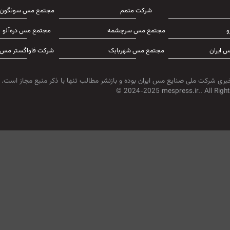
شرکت متمم
مجتمع مس سونگون
و
مجتمع مس سرچشمه
مجتمع مس دره‌آلو
 ایران
مجتمع مس شهربابک
شرکت فاواگستر مس
بری شرکت ملی صنایع مس ایران بوده و بازنشر مطالب تنها با ذکر منبع مجاز است.
© 2024-2025 mespress.ir.. All Right