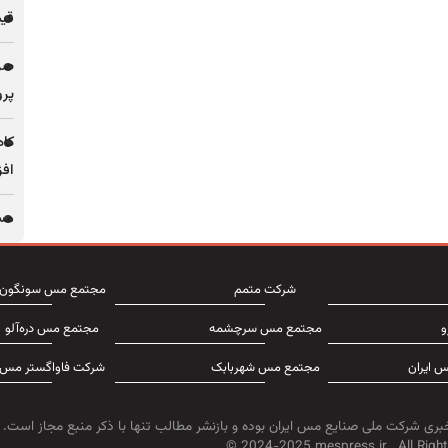
قیمت فل
پرو
کاه
افز
مس 
شرکت متمم
مجتمع مس سونگون
و
مجتمع مس سرچشمه
مجتمع مس دره‌آلو
 ایران
مجتمع مس شهربابک
شرکت فاواگستر مس
بری شرکت ملی صنایع مس ایران بوده و بازنشر مطالب تنها با ذکر منبع مجاز است.
© 2024-2025 mespress.ir.. All Right