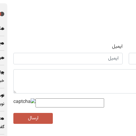
شکاف 
مجله
ایمیل
سو
پیا
خبر
توس
نوی
ارسال
مدی
گف