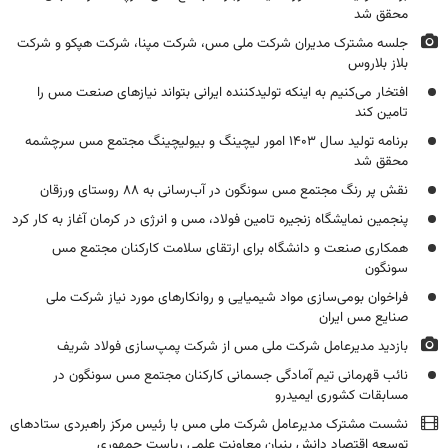
محقق شد
جلسه مشترک مدیران شرکت ملی مس، شرکت مپنا، شرکت هپکو و شرکت
بلاز بلاروس
افتخار می‌کنیم به اینکه تولیدکننده ایرانی بتواند نیازهای صنعت مس را
تامین کند
برنامه تولید سال ۱۴۰۳ امور لیچینگ و بیولیچینگ مجتمع مس سرچشمه
محقق شد
نقش پر رنگ مجتمع مس سونگون در آب‌رسانی به ۸۸ روستای ورزقان
پنجمین نمایشگاه زنجیره تامین فولاد، مس و انرژی در کرمان آغاز به کار کرد
همکاری صنعت و دانشگاه برای ارتقای سلامت کارکنان مجتمع مس
سونگون
فراخوان بومی‌سازی مواد شیمیایی و روانکارهای مورد نیاز شرکت ملی
صنایع مس ایران
بازدید مدیرعامل شرکت ملی مس از شرکت پمپ‌سازی فولاد شریف
نائب‌ قهرمانی تیم آمادگی جسمانی کارکنان مجتمع مس سونگون در
مسابقات کشوری ایمیدرو
نشست مشترک مدیرعامل شرکت ملی مس با رئیس مرکز راهبردی ستادهای
توسعه اقتصاد دانش بنیان معاونت علمی ریاست جمهوری