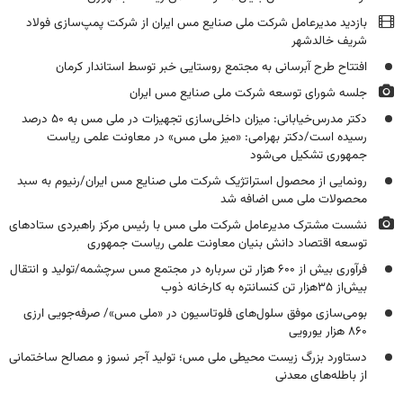
بازدید مدیرعامل شرکت ملی صنایع مس ایران از شرکت پمپ‌سازی فولاد
شریف خالدشهر
افتتاح طرح آبرسانی به مجتمع روستایی خبر توسط استاندار کرمان
جلسه شورای توسعه شرکت ملی صنایع مس ایران
دکتر مدرس‌خیابانی: میزان داخلی‌سازی تجهیزات در ملی مس به ۵۰ درصد
رسیده است/دکتر بهرامی: «میز ملی مس» در معاونت علمی ریاست
جمهوری تشکیل می‌شود
رونمایی از محصول استراتژیک شرکت ملی صنایع مس ایران/رنیوم به سبد
محصولات ملی مس اضافه شد
نشست مشترک مدیرعامل شرکت ملی مس با رئیس مرکز راهبردی ستادهای
توسعه اقتصاد دانش بنیان معاونت علمی ریاست جمهوری
فرآوری بیش‌ از ۶۰۰ هزار تن سرباره در مجتمع مس سرچشمه/تولید و انتقال
بیش‌از ۳۵‌هزار تن کنسانتره به کارخانه ذوب
بومی‌سازی موفق سلول‌های فلوتاسیون در «ملی مس»/ صرفه‌جویی ارزی
۸۶۰ هزار یورویی
دستاورد بزرگ زیست محیطی ملی مس؛ تولید آجر نسوز و مصالح ساختمانی
از باطله‌های معدنی