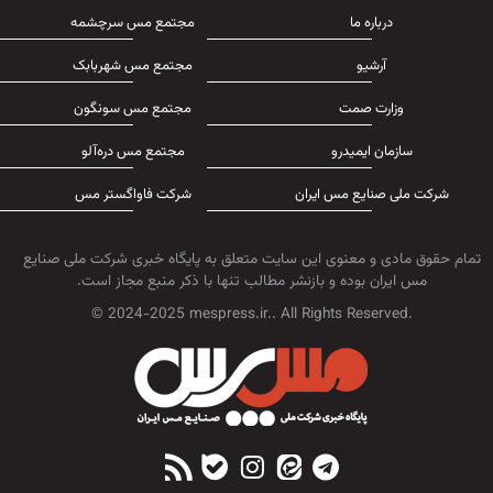
درباره ما
مجتمع مس سرچشمه
آرشیو
مجتمع مس شهربابک
وزارت صمت
مجتمع مس سونگون
سازمان ایمیدرو
مجتمع مس دره‌آلو
شرکت ملی صنایع مس ایران
شرکت فاواگستر مس
تمام حقوق مادی و معنوی این سایت متعلق به پایگاه خبری شرکت ملی صنایع
مس ایران بوده و بازنشر مطالب تنها با ذکر منبع مجاز است.
© 2024-2025 mespress.ir.. All Rights Reserved.