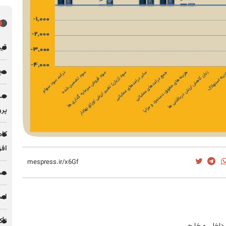
قیمت فل
مجله
پرو
کاه
افز
مس 
اصل
تأک
ی داخلی و خارجی