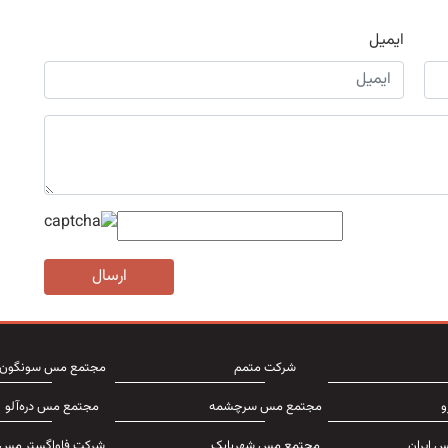
ایمیل
ارسال
شرکت متمم
مجتمع مس سونگون
و
مجتمع مس سرچشمه
مجتمع مس دره‌آلو
 ایران
مجتمع مس شهربابک
شرکت فاواگستر مس