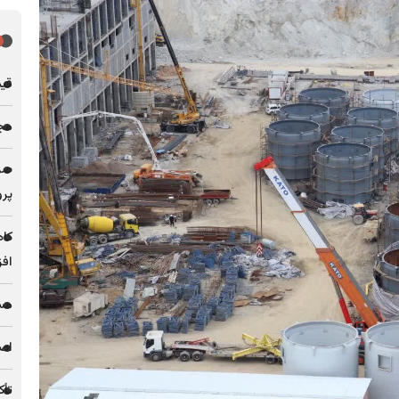
قیمت فل
مجله
پرو
کاه
افز
مس 
اصل
تأک