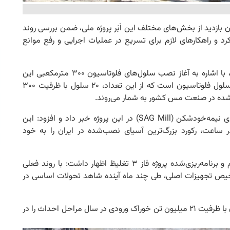
ن بازدید از بخش‌های مختلف این اَبَر پروژه ملی، ضمن بررسی روند
رد و راهکارهای لازم برای تسریع در عملیات اجرایی و رفع موانع
باقریان در حاشیه بازدید از پروژه فاز ۳ تغلیظ سونگون، با اشاره به آغاز نصب سلول‌های فلوتاسیون ۳۰۰ مترمکعبی این
پروژه، گفت: کارخانه فاز ۳ تغلیظ سونگون شامل ۳۴ سلول فلوتاسیون است که از این تعداد، ۲۰ سلول با ظرفیت ۳۰۰
ه‌شده در صنعت مس کشور به شمار می‌روند.
وی همچنین از پایان عملیات نصب قسمت بدنه آسیای نیمه‌خودشکن (SAG Mill) در این پروژه خبر داد و افزود: این
۲۷ تن کانسنگ مس در ساعت، رکورد بزرگ‌ترین آسیای نصب‌شده در ایران را به خود
مدیر مجتمع مس سونگون با تأکید بر پیشرفت منظم و برنامه‌ریزی‌شده پروژه فاز ۳ تغلیظ اظهار داشت: با روند فعلی
خیص تجهیزات اصلی، طی چند ماه آینده شاهد تحولات اساسی در
گفتنی است، کارخانه فاز ۳ تغلیظ مجتمع مس سونگون با ظرفیت ۲۱ میلیون تن خوراک ورودی در سال مراحل احداث را در