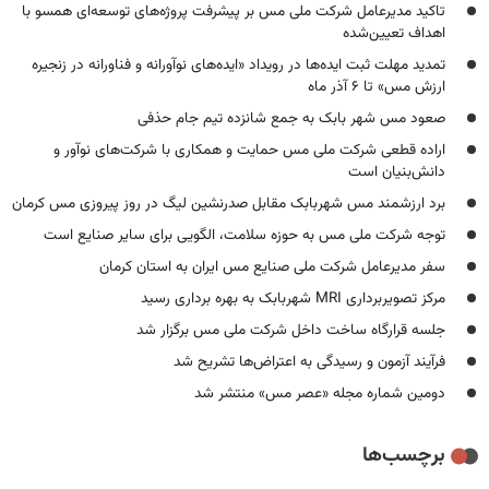
تاکید مدیرعامل شرکت ملی مس بر پیشرفت پروژه‌های توسعه‌ای همسو با
اهداف تعیین‌شده
تمدید مهلت ثبت ایده‌ها در رویداد «ایده‌های نوآورانه و فناورانه در زنجیره
ارزش مس» تا ۶ آذر ماه
صعود مس شهر بابک به جمع شانزده تیم جام حذفی
اراده قطعی شرکت ملی مس حمایت و همکاری با شرکت‌های نوآور و
دانش‌بنیان است
برد ارزشمند مس شهربابک مقابل صدرنشین لیگ در روز پیروزی مس کرمان
توجه شرکت ملی مس به حوزه سلامت، الگویی برای سایر صنایع است
سفر مدیرعامل شرکت ملی صنایع مس ایران به استان کرمان
مرکز تصویربرداری MRI شهربابک به بهره برداری رسید
جلسه قرارگاه ساخت داخل شرکت ملی مس برگزار شد
فرآیند آزمون و رسیدگی به اعتراض‌ها تشریح شد
دومین شماره مجله «عصر مس» منتشر شد
برچسب‌ها