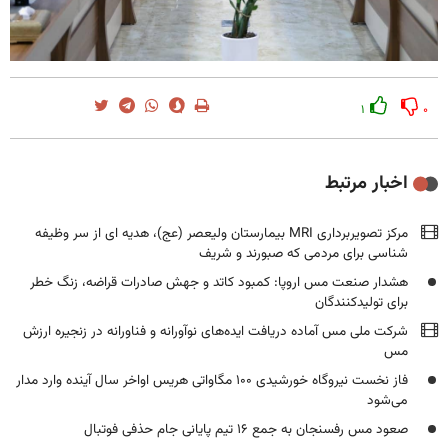
۱
۰
اخبار مرتبط
مرکز تصویربرداری MRI بیمارستان ولیعصر (عج)، هدیه ای از سر وظیفه
شناسی برای مردمی که صبورند و شریف
هشدار صنعت مس اروپا: کمبود کاتد و جهش صادرات قراضه، زنگ خطر
برای تولیدکنندگان
شرکت ملی مس آماده دریافت ایده‌های نوآورانه و فناورانه در زنجیره ارزش
مس
فاز نخست نیروگاه خورشیدی ۱۰۰ مگاواتی هریس اواخر سال آینده وارد مدار
می‌شود
صعود مس رفسنجان به جمع ۱۶ تیم پایانی جام حذفی فوتبال