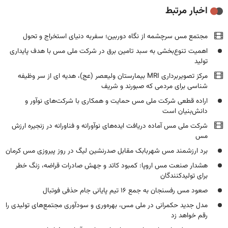
اخبار مرتبط
مجتمع مس سرچشمه از نگاه دوربین؛ سفربه دنیای استخراج و تحول
اهمیت تنوع‌بخشی به سبد تامین برق در شرکت ملی مس با هدف پایداری
تولید
مرکز تصویربرداری MRI بیمارستان ولیعصر (عج)، هدیه ای از سر وظیفه
شناسی برای مردمی که صبورند و شریف
اراده قطعی شرکت ملی مس حمایت و همکاری با شرکت‌های نوآور و
دانش‌بنیان است
شرکت ملی مس آماده دریافت ایده‌های نوآورانه و فناورانه در زنجیره ارزش
مس
برد ارزشمند مس شهربابک مقابل صدرنشین لیگ در روز پیروزی مس کرمان
هشدار صنعت مس اروپا: کمبود کاتد و جهش صادرات قراضه، زنگ خطر
برای تولیدکنندگان
صعود مس رفسنجان به جمع ۱۶ تیم پایانی جام حذفی فوتبال
مدل جدید حکمرانی در ملی مس، بهره‌وری و سودآوری مجتمع‌های تولیدی را
رقم خواهد زد