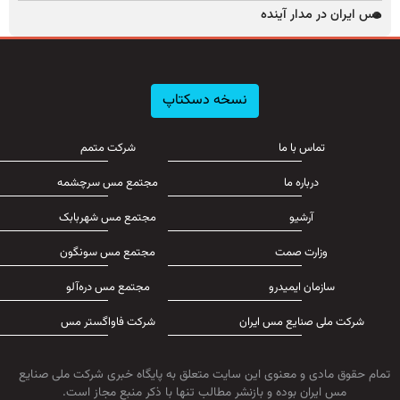
مس ایران در مدار آینده
نسخه دسکتاپ
تماس با ما
شرکت متمم
درباره ما
مجتمع مس سرچشمه
آرشیو
مجتمع مس شهربابک
وزارت صمت
مجتمع مس سونگون
سازمان ایمیدرو
مجتمع مس دره‌آلو
شرکت ملی صنایع مس ایران
شرکت فاواگستر مس
تمام حقوق مادی و معنوی این سایت متعلق به پایگاه خبری شرکت ملی صنایع
مس ایران بوده و بازنشر مطالب تنها با ذکر منبع مجاز است.