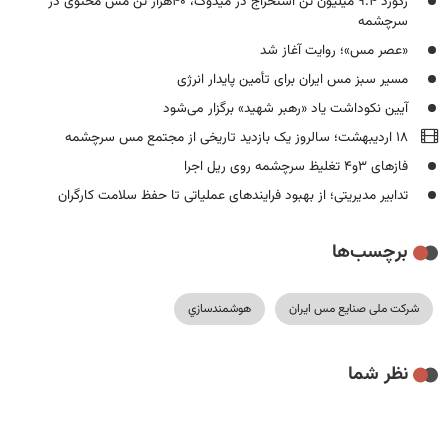
رکورد ۹.۴ میلیون تن استخراج در میدوک، ۴۰هزار تن مس محتوی در
سرچشمه
«عصر مس»؛ روایت آغاز شد
مسیر سبز مس ایران برای تأمین پایدار انرژی
آیین نکوداشت یاد «رهبر شهید» برگزار می‌شود
۱۸ اردیبهشت؛ سالروز یک بازدید تاریخی از مجتمع مس سرچشمه
فازهای ۳و۴ تغلیظ سرچشمه روی ریل اجرا
تدابیر مدیریتی؛ از بهبود فرایندهای عملیاتی تا حفظ سلامت کارگران
برچسب‌ها
شرکت ملی صنایع مس ایران
هوشمند‌سازي
نظر شما