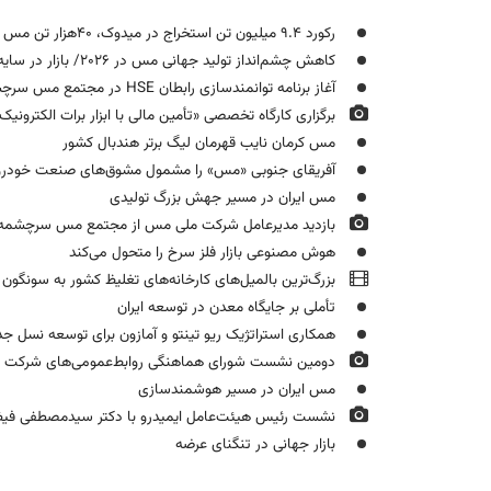
رکورد ۹.۴ میلیون تن استخراج در میدوک، ۴۰هزار تن مس محتوی در سرچشمه
کاهش چشم‌انداز تولید جهانی مس در ۲۰۲۶/ بازار در سایه محدودیت معادن و ریسک‌های ژئوپلیتیکی
آغاز برنامه توانمندسازی رابطان HSE در مجتمع مس سرچشمه
برگزاری کارگاه تخصصی «تأمین مالی با ابزار برات الکترونیک
مس کرمان نایب قهرمان لیگ برتر هندبال کشور
آفریقای جنوبی «مس» را مشمول مشوق‌های صنعت خودرو 
مس ایران در مسیر جهش بزرگ تولیدی
بازدید مدیرعامل شرکت ملی مس از مجتمع مس سرچشمه
هوش مصنوعی بازار فلز سرخ را متحول می‌کند
بزرگ‌ترین بالمیل‌های کارخانه‌های تغلیظ کشور به سونگون
تأملی بر جایگاه معدن در توسعه ایران
همکاری استراتژیک ریو تینتو و آمازون برای توسعه نسل ج
دومین نشست شورای هماهنگی روابط‌عمومی‌های شرکت م
مس ایران در مسیر هوشمندسازی
نشست رئیس هیئت‌عامل ایمیدرو با دکتر سیدمصطفی فیض
بازار جهانی در تنگنای عرضه