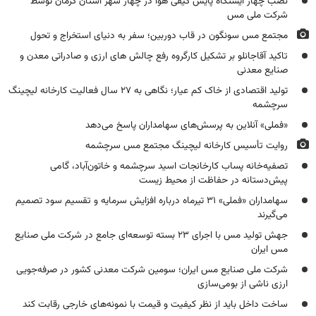
نصب چهار ایستگاه پایش کیفی هوا در چهار شهر استان کرمان توسط
شرکت ملی مس
مجتمع مس سونگون در قاب دوربین؛ سفر به دنیای استخراج و تحول
تاکید آقاجانلو بر تشکیل کارگروه رفع چالش های ارزی و صادراتی معدن و
صنایع معدنی
تولید اقتصادی از خاک کم عیار؛ نگاهی به ۲۷ سال فعالیت کارخانه لیچینگ
سرچشمه
«فملی» آنلاین به پرسش‌های سهامداران پاسخ می‌دهد
روایت تأسیس کارخانه لیچینگ مجتمع مس سرچشمه
تصفیه‌خانه پساب کارخانجات اسید سرچشمه و خاتون‌آباد، گامی
پیش‌دستانه در حفاظت از محیط زیست
سهامداران «فملی» ۳۱ تیرماه درباره افزایش سرمایه و تقسیم سود تصمیم
می‌گیرند
جهش تولید مس با اجرای ۲۳ بسته توسعه‌ای جامع در شرکت ملی صنایع
مس ایران
شرکت ملی صنایع مس ایران؛ سومین شرکت معدنی کشور در صرفه‌جویی
ارزی ناشی از بومی‌سازی
ساخت داخل باید از نظر کیفیت و قیمت با نمونه‌های خارجی رقابت کند