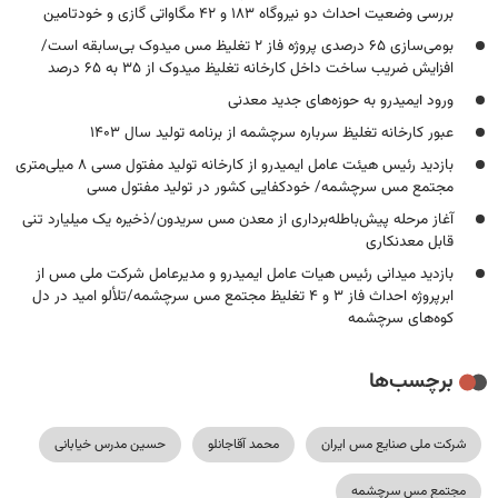
بررسی وضعیت احداث دو نیروگاه ۱۸۳ و ۴۲ مگاواتی گازی و خودتامین
بومی‌سازی ۶۵ درصدی پروژه فاز ۲ تغلیظ مس میدوک بی‌سابقه است/
افزایش ضریب ساخت داخل کارخانه تغلیظ میدوک از ۳۵ به ۶۵ درصد
ورود ایمیدرو به حوزه‌های جدید معدنی
عبور کارخانه تغلیظ سرباره سرچشمه از برنامه تولید سال ۱۴۰۳
بازدید رئیس هیئت عامل ایمیدرو از کارخانه تولید مفتول مسی ۸ میلی‌متری
مجتمع مس سرچشمه/ خودکفایی کشور در تولید مفتول مسی
آغاز مرحله پیش‌باطله‌برداری از معدن مس سریدون/ذخیره یک میلیارد تنی
قابل معدنکاری
بازدید میدانی رئیس هیات عامل ایمیدرو و مدیرعامل شرکت ملی مس از
ابرپروژه احداث فاز ۳ و ۴ تغلیظ مجتمع مس سرچشمه/تلألو امید در دل
کوه‌های سرچشمه
برچسب‌ها
شرکت ملی صنایع مس ایران
محمد آقاجانلو
حسین مدرس خیابانی
مجتمع مس سرچشمه