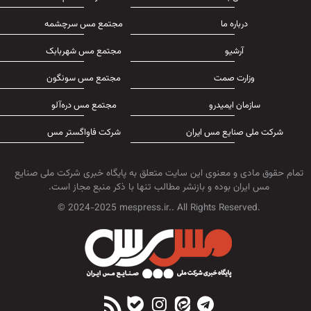
درباره ما
مجتمع مس سرچشمه
آرشیو
مجتمع مس شهربابک
وزارت صمت
مجتمع مس سونگون
سازمان ایمیدرو
مجتمع مس دره‌آلو
شرکت ملی صنایع مس ایران
شرکت فاواگستر مس
تمام حقوق مادی و معنوی این سایت متعلق به پایگاه خبری شرکت ملی صنایع
مس ایران بوده و بازنشر مطالب تنها با ذکر منبع مجاز است.
© 2024-2025 mespress.ir.. All Rights Reserved.