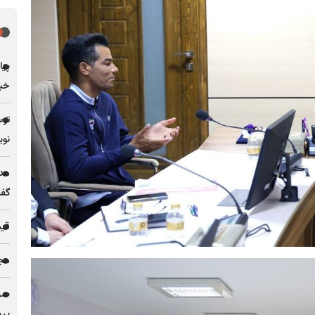
پیا
خبر
توس
نوی
مدی
گف
قیمت فل
مجله
پرو