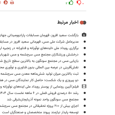
۲
۰
اخبار مرتبط
بازگشت سعید افروز، قهرمان مسابقات پارادوومیدانی جه
مدیرعامل شرکت ملی مس، قهرمانی سعید افروز در مسابق
برگزاری رویداد ملی «ایده‌های نوآورانه و فناورانه در زن
درخشش ورزشکاران مجتمع مس سرچشمه و مس شهربابک د
بازیابی مس در مجتمع سونگون به بالاترین سطح تاریخ ش
نقش‌آفرینی در عرصه بین المللی بدون فناوری و نوآوری م
ثبت بالاترین میزان تولید شش‌ماهه معدن مس سرچشمه د
دو پیروزی و یک شکست؛ حاصل کار نمایندگان مس در هفت
فیلم/آیین رونمایی از پوستر رویداد ملی ایده‌های نوآورانه 
رشد ۵۰ درصدی فروش فملی در ۶ ماهه نخست سال ۱۴۰۴
مجتمع مس سونگون واحد نمونه آذربایجان‌شرقی شد
اجرای بیش از ۲۰۰ پروژه تحقیقاتی در مجتمع مس سرچشمه
توسعه پایدار نیازمند پیوند متخصصان و صنعتگران است