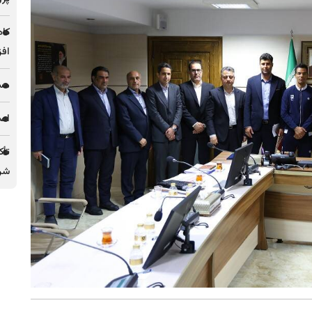
کاه
افز
مس 
اصل
تأک
شرک