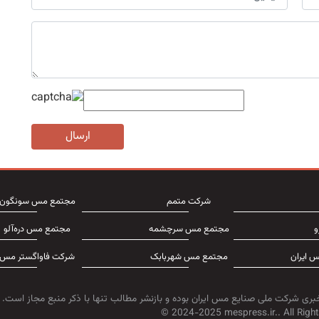
ارسال
شرکت متمم
مجتمع مس سونگون
و
مجتمع مس سرچشمه
مجتمع مس دره‌آلو
 ایران
مجتمع مس شهربابک
شرکت فاواگستر مس
بری شرکت ملی صنایع مس ایران بوده و بازنشر مطالب تنها با ذکر منبع مجاز است.
© 2024-2025 mespress.ir.. All Right