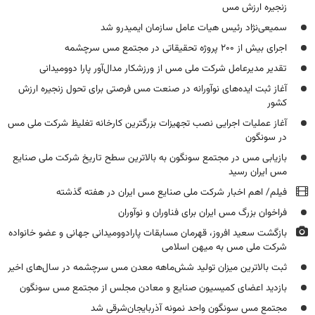
زنجیره ارزش مس
سمیعی‌نژاد رئیس هیات عامل سازمان ایمیدرو شد
اجرای بیش از ۲۰۰ پروژه تحقیقاتی در مجتمع مس سرچشمه
تقدیر مدیرعامل شرکت ملی مس از ورزشکار مدال‌آور پارا دوومیدانی
آغاز ثبت ایده‌های نوآورانه در صنعت مس فرصتی برای تحول زنجیره ارزش
کشور
آغاز عملیات اجرایی نصب تجهیزات بزرگترین کارخانه تغلیظ شرکت ملی مس
در سونگون
بازیابی مس در مجتمع سونگون به بالاترین سطح تاریخ شرکت ملی صنایع
مس ایران رسید
فیلم/ اهم اخبار شرکت ملی صنایع مس ایران در هفته گذشته
فراخوان بزرگ مس ایران برای فناوران و نوآوران
بازگشت سعید افروز، قهرمان مسابقات پارادوومیدانی جهانی و عضو خانواده
شرکت ملی مس به میهن اسلامی
ثبت بالاترین میزان تولید شش‌ماهه معدن مس سرچشمه در سال‌های اخیر
بازدید اعضای کمیسیون صنایع و معادن مجلس از مجتمع مس سونگون
مجتمع مس سونگون واحد نمونه آذربایجان‌شرقی شد