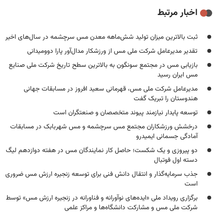
اخبار مرتبط
ثبت بالاترین میزان تولید شش‌ماهه معدن مس سرچشمه در سال‌های اخیر
تقدیر مدیرعامل شرکت ملی مس از ورزشکار مدال‌آور پارا دوومیدانی
بازیابی مس در مجتمع سونگون به بالاترین سطح تاریخ شرکت ملی صنایع
مس ایران رسید
مدیرعامل شرکت ملی مس، قهرمانی سعید افروز در مسابقات جهانی
هندوستان را تبریک گفت
توسعه پایدار نیازمند پیوند متخصصان و صنعتگران است
درخشش ورزشکاران مجتمع مس سرچشمه و مس شهربابک در مسابقات
آمادگی جسمانی ایمیدرو
دو پیروزی و یک شکست؛ حاصل کار نمایندگان مس در هفته دوازدهم لیگ
دسته اول فوتبال
جذب سرمایه‌گذار و انتقال دانش فنی برای توسعه زنجیره ارزش مس ضروری
است
برگزاری رویداد ملی «ایده‌های نوآورانه و فناورانه در زنجیره ارزش مس» توسط
شرکت ملی مس و مشارکت دانشگاه‌ها و مراکز علمی