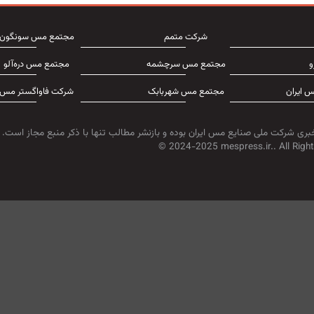
شرکت متمم
مجتمع مس سونگون
و
مجتمع مس سرچشمه
مجتمع مس دره‌آلو
 ایران
مجتمع مس شهربابک
شرکت فاواگستر مس
بری شرکت ملی صنایع مس ایران بوده و بازنشر مطالب تنها با ذکر منبع مجاز است.
© 2024-2025 mespress.ir.. All Right