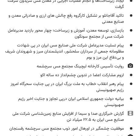
ایجاد زیرساخت‌ها و انجام عملیات اجرایی در معدن مس سریدون سرعت
گرفت
تاکید آقاجانلو بر تشکیل کارگروه رفع چالش های ارزی و صادراتی معدن و
صنایع معدنی
بازسازی، توسعه معدن، آموزش و زیرساخت؛ چهار محور بازدید مدیرعامل
شرکت مس از مجتمع سونگون
پیام تسلیت مدیرعامل شرکت ملی صنایع مس ایران در پی شهادت
مظلومانه جمعی از سرداران سلحشور، اندیشمندان مبرز و شهروندان شریف
و بی‌دفاع این مرز و بوم
روایت تأسیس کارخانه لیچینگ مجتمع مس سرچشمه
لزوم مشارکت اعضا در تدوین چشم‌انداز ده ساله اکو
پیام رهبر انقلاب خطاب به ملت بزرگ ایران در پی جنایت سحرگاه امروز
رژیم صهیونیستی
بیانیه دولت جمهوری اسلامی ایران درپی تجاوز و جنایت اخیر رژیم
صهیونیستی
گزارش خبرگزاری صدا و سیما از افزایش منابع زمین‌شناسی شرکت ملی
صنایع مس ایران به ۲۲.۵ میلیاد تن
موفقیت چشمگیر در اورهال امور ذوب مجتمع مس سرچشمه رفسنجان