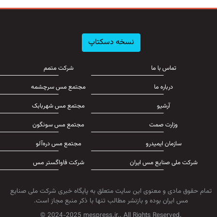
نسخه دسکتاپ
تماس با ما
شرکت متمم
درباره ما
مجتمع مس سرچشمه
آرشیو
مجتمع مس شهربابک
وزارت صمت
مجتمع مس سونگون
سازمان ایمیدرو
مجتمع مس دره‌آلو
شرکت ملی صنایع مس ایران
شرکت فاواگستر مس
تمام حقوق مادی و معنوی این سایت متعلق به پایگاه خبری شرکت ملی صنایع
مس ایران بوده و بازنشر مطالب تنها با ذکر منبع مجاز است.
© 2024-2025 mespress.ir.. All Rights Reserved.